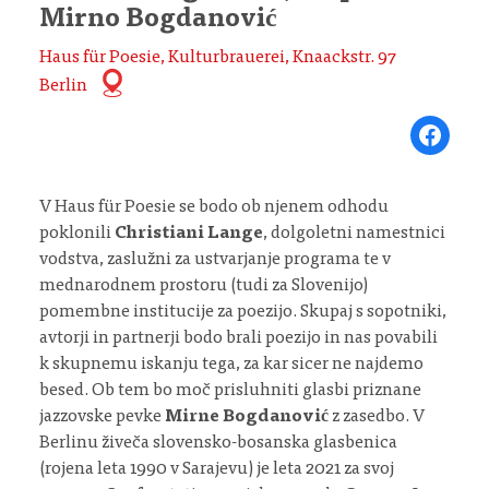
Mirno Bogdanović
Haus für Poesie, Kulturbrauerei, Knaackstr. 97
Berlin
Share on Fa
V Haus für Poesie se bodo ob njenem odhodu
poklonili
Christiani Lange
, dolgoletni namestnici
vodstva, zaslužni za ustvarjanje programa te v
mednarodnem prostoru (tudi za Slovenijo)
pomembne institucije za poezijo. Skupaj s sopotniki,
avtorji in partnerji bodo brali poezijo in nas povabili
k skupnemu iskanju tega, za kar sicer ne najdemo
besed. Ob tem bo moč prisluhniti glasbi priznane
jazzovske pevke
Mirne Bogdanović
z zasedbo. V
Berlinu živeča slovensko-bosanska glasbenica
(rojena leta 1990 v Sarajevu) je leta 2021 za svoj