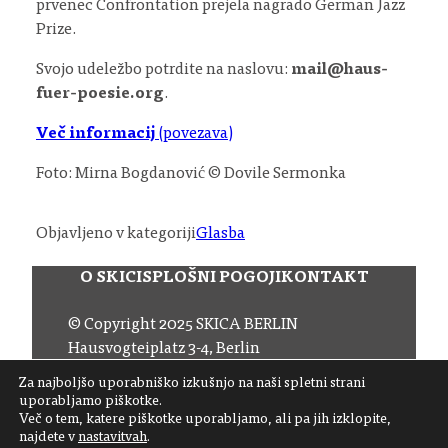
prvenec Confrontation prejela nagrado German Jazz
Prize.
Svojo udeležbo potrdite na naslovu:
mail@haus-
fuer-poesie.org
.
Več informacij
(povezava)
Foto: Mirna Bogdanović © Dovile Sermonka
Objavljeno v kategoriji
Glasba
O SKICI
SPLOŠNI POGOJI
KONTAKT
© Copyright 2025 SKICA BERLIN
Hausvogteiplatz 3-4, Berlin
Email:
office (at) skica.de
Za najboljšo uporabniško izkušnjo na naši spletni strani
Tel:
+49 30 206 145 57
uporabljamo piškotke.
Več o tem, katere piškotke uporabljamo, ali pa jih izklopite,
najdete v
nastavitvah
.
Sledite nam