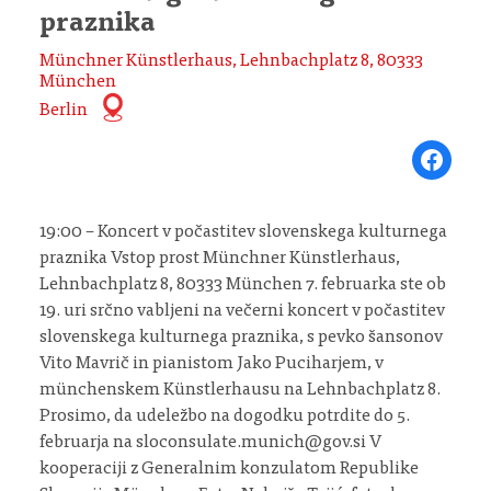
praznika
Münchner Künstlerhaus, Lehnbachplatz 8, 80333
München
Berlin
Share on Fa
19:00 – Koncert v počastitev slovenskega kulturnega
praznika Vstop prost Münchner Künstlerhaus,
Lehnbachplatz 8, 80333 München 7. februarka ste ob
19. uri srčno vabljeni na večerni koncert v počastitev
slovenskega kulturnega praznika, s pevko šansonov
Vito Mavrič in pianistom Jako Puciharjem, v
münchenskem Künstlerhausu na Lehnbachplatz 8.
Prosimo, da udeležbo na dogodku potrdite do 5.
februarja na sloconsulate.munich@gov.si V
kooperaciji z Generalnim konzulatom Republike