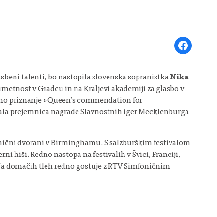
Share on Face
lasbeni talenti, bo nastopila slovenska sopranistka
Nika
o umetnost v Gradcu in na Kraljevi akademiji za glasbo v
tižno priznanje »Queen’s commendation for
ostala prejemnica nagrade Slavnostnih iger Mecklenburga-
fonični dvorani v Birminghamu. S salzburškim festivalom
i hiši. Redno nastopa na festivalih v Švici, Franciji,
. Na domačih tleh redno gostuje z RTV Simfoničnim