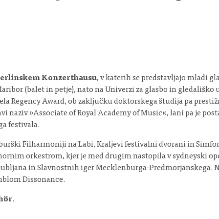
erlinskem Konzerthausu
, v katerih se predstavljajo mladi g
 Maribor (balet in petje), nato na Univerzi za glasbo in gledališk
ejela Regency Award, ob zaključku doktorskega študija pa pres
skavi naziv »Associate of Royal Academy of Music«, lani pa je p
a festivala.
burški Filharmoniji na Labi, Kraljevi festivalni dvorani in Sim
mornim orkestrom, kjer je med drugim nastopila v sydneyski opern
ala Ljubljana in Slavnostnih iger Mecklenburga-Predmorjanskega
emblom Dissonance.
hör
.