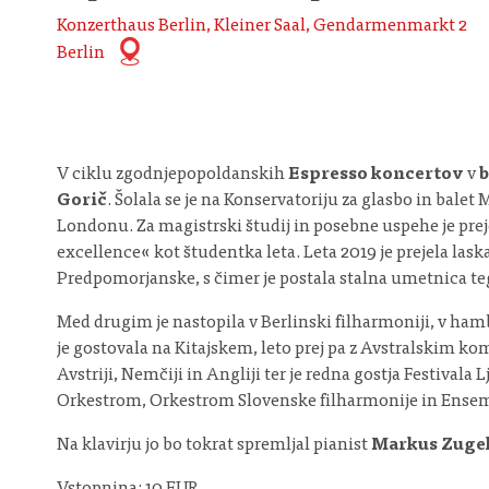
Konzerthaus Berlin, Kleiner Saal, Gendarmenmarkt 2
Berlin
V ciklu zgodnjepopoldanskih
Espresso koncertov
v
b
Gorič
. Šolala se je na Konservatoriju za glasbo in balet
Londonu. Za magistrski študij in posebne uspehe je pr
excellence« kot študentka leta. Leta 2019 je prejela la
Predpomorjanske, s čimer je postala stalna umetnica teg
Med drugim je nastopila v Berlinski filharmoniji, v ham
je gostovala na Kitajskem, leto prej pa z Avstralskim ko
Avstriji, Nemčiji in Angliji ter je redna gostja Festiv
Orkestrom, Orkestrom Slovenske filharmonije in Ens
Na klavirju jo bo tokrat spremljal pianist
Markus Zuge