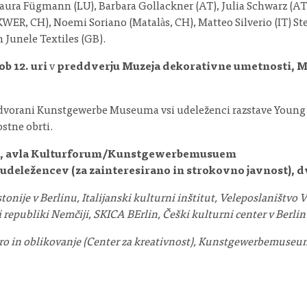
 Laura Fügmann (LU), Barbara Gollackner (AT), Julia Schwarz (AT
KWER, CH), Noemi Soriano (Matalàs, CH), Matteo Silverio (IT) St
n Junele Textiles (GB).
ob 12. uri
v
preddverju Muzeja dekorativne umetnosti, Ma
 v dvorani Kunstgewerbe Museuma vsi udeleženci razstave Young 
stne obrti.
neja, avla Kulturforum/Kunstgewerbemusuem
ve udeležencev (za zainteresirano in strokovno javno
stonije v Berlinu, Italijanski kulturni inštitut, Veleposlaništvo
 republiki Nemčiji, SKICA BErlin, Češki kulturni center v Berlin
ro in oblikovanje (Center za kreativnost), Kunstgewerbemuseum