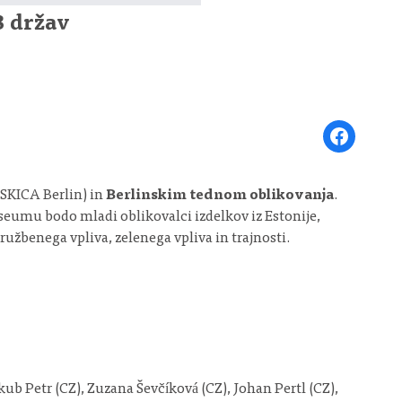
8 držav
Share on Face
 SKICA Berlin) in
Berlinskim tednom oblikovanja
.
umu bodo mladi oblikovalci izdelkov iz Estonije,
ružbenega vpliva, zelenega vpliva in trajnosti.
ub Petr (CZ), Zuzana Ševčíková (CZ), Johan Pertl (CZ),