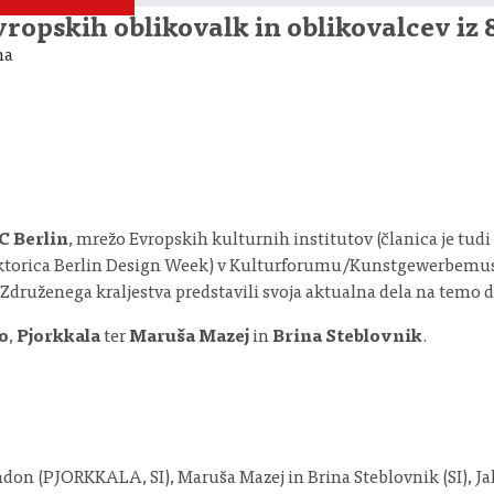
ropskih oblikovalk in oblikovalcev iz 
na
 Berlin
, mrežo Evropskih kulturnih institutov (članica je tudi
ektorica Berlin Design Week) v Kulturforumu/Kunstgewerbemuse
n Združenega kraljestva predstavili svoja aktualna dela na temo d
o
,
Pjorkkala
ter
Maruša Mazej
in
Brina Steblovnik
.
ndon (PJORKKALA, SI), Maruša Mazej in Brina Steblovnik (SI), Jak