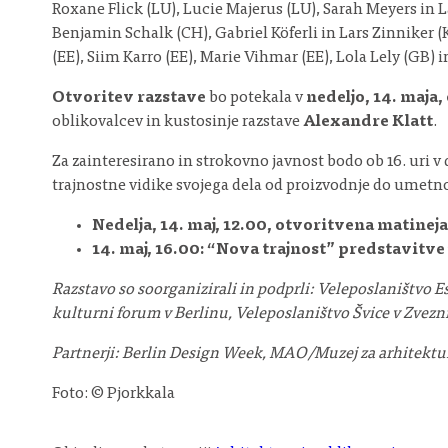
Roxane Flick (LU), Lucie Majerus (LU), Sarah Meyers in
Benjamin Schalk (CH), Gabriel Köferli in Lars Zinniker (
(EE), Siim Karro (EE), Marie Vihmar (EE), Lola Lely (GB) i
Otvoritev razstave
bo potekala v
nedeljo, 14. maja, 
oblikovalcev in kustosinje razstave
Alexandre Klatt
.
Za zainteresirano in strokovno javnost bodo ob 16. uri
trajnostne vidike svojega dela od proizvodnje do umetno
Nedelja, 14. maj, 12.00, otvoritvena mati
14. maj, 16.00: “Nova trajnost” predstavit
Razstavo so soorganizirali in podprli: Veleposlaništvo E
kulturni forum v Berlinu, Veleposlaništvo Švice v Zvezni
Partnerji: Berlin Design Week, MAO/Muzej za arhitektu
Foto: © Pjorkkala