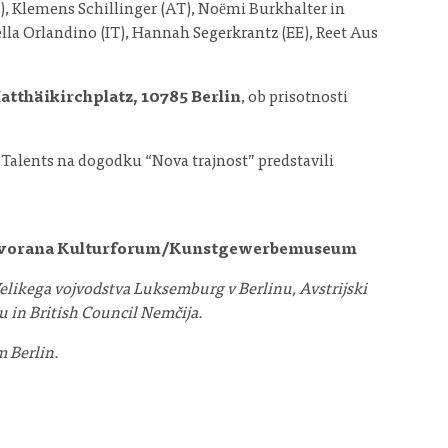
), Klemens Schillinger (AT), Noëmi Burkhalter in
ella Orlandino (IT), Hannah Segerkrantz (EE), Reet Aus
tthäikirchplatz, 10785 Berlin
, ob prisotnosti
Talents na dogodku “Nova trajnost” predstavili
st), dvorana Kulturforum/Kunstgewerbemuseum
 Velikega vojvodstva Luksemburg v Berlinu, Avstrijski
u in British Council Nemčija.
 Berlin.