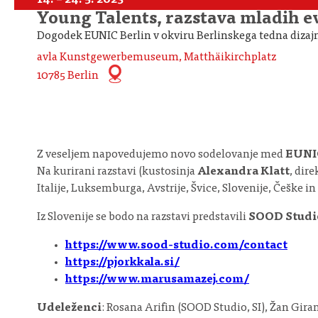
14. – 24. 5. 2023
Young Talents, razstava mladih ev
Dogodek EUNIC Berlin v okviru Berlinskega tedna dizaj
avla Kunstgewerbemuseum, Matthäikirchplatz
10785 Berlin
Z veseljem napovedujemo novo sodelovanje med
EUNIC
Na kurirani razstavi (kustosinja
Alexandra Klatt
, dir
Italije, Luksemburga, Avstrije, Švice, Slovenije, Češke i
Iz Slovenije se bodo na razstavi predstavili
SOOD Studi
https://www.sood-studio.com/contact
https://pjorkkala.si/
https://www.marusamazej.com/
Udeleženci
: Rosana Arifin (SOOD Studio, SI), Žan Gira